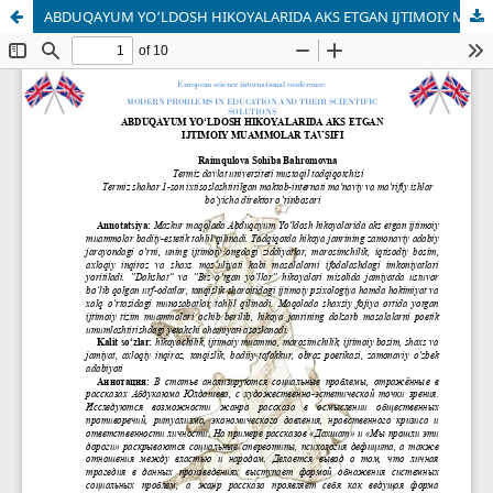
ABDUQAYUM YO‘LDOSH HIKOYALARIDA AKS ETGAN IJTIMOIY MUAMMOLAR TAVSIFI