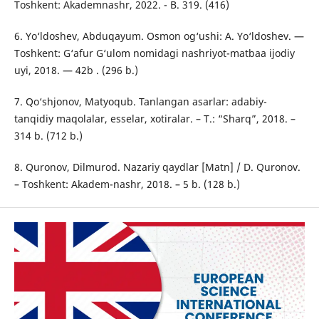
Toshkent: Akademnashr, 2022. - B. 319. (416)
6. Yo‘ldoshev, Abduqayum. Osmon og‘ushi: A. Yo‘ldoshev. —
Toshkent: G‘afur G‘ulom nomidagi nashriyot-matbaa ijodiy
uyi, 2018. — 42b . (296 b.)
7. Qo‘shjonov, Matyoqub. Tanlangan asarlar: adabiy-
tanqidiy maqolalar, esselar, xotiralar. – T.: “Sharq”, 2018. –
314 b. (712 b.)
8. Quronov, Dilmurod. Nazariy qaydlar [Matn] / D. Quronov.
– Toshkent: Akadem-nashr, 2018. – 5 b. (128 b.)