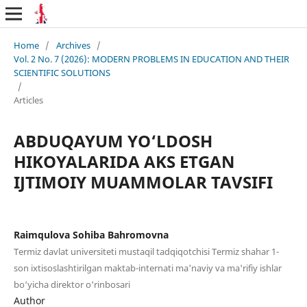
Home
/
Archives
/
Vol. 2 No. 7 (2026): MODERN PROBLEMS IN EDUCATION AND THEIR
SCIENTIFIC SOLUTIONS
/
Articles
ABDUQAYUM YO‘LDOSH
HIKOYALARIDA AKS ETGAN
IJTIMOIY MUAMMOLAR TAVSIFI
Raimqulova Sohiba Bahromovna
Termiz davlat universiteti mustaqil tadqiqotchisi Termiz shahar 1-
son ixtisoslashtirilgan maktab-internati ma'naviy va ma'rifiy ishlar
bo‘yicha direktor o‘rinbosari
Author