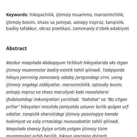
Keywords:
hikoyachilik, ijtimoiy muammo, marosimchilik,
ijtimoiy bosim, shaxs va jamiyat, axloqiy inqiroz, tanqislik,
badiiy tafakkur, obraz poetikasi, zamonaviy o‘zbek adabiyoti
Abstract
Mazkur maqolada Abduqayum Yo‘ldosh hikoyalarida aks etgan
ijtimoiy muammolar badiiy-estetik tahlil qilinadi. Tadqiqotda
hikoya janrining zamonaviy adabiy jarayondagi o‘rni, uning
ijtimoiy ongdagi ziddiyatlar, marosimchilik, iqtisodiy bosim,
axloqiy inqiroz va shaxs mas’uliyati kabi masalalarni
ifodalashdagi imkoniyatlari yoritiladi. “Dahshat” va “Biz o‘tgan
yo‘llar” hikoyalari misolida jamiyatda ustuvor bo‘lib qolgan urf-
odatlar, tanqislik sharoitidagi ijtimoiy psixologiya hamda
hokimiyat va xalq o‘rtasidagi munosabatlar tahlil qilinadi.
Maqolada shaxsiy fojiya ortida yotgan ijtimoiy tizim
muammolari ochib berilib, hikoya janrining dolzarb