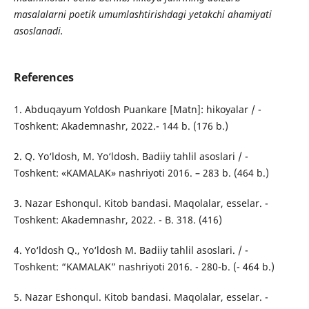
masalalarni poetik umumlashtirishdagi yetakchi ahamiyati
asoslanadi.
References
1. Abduqayum Yoʻldosh Puankare [Matn]: hikoyalar / -
Toshkent: Akademnashr, 2022.- 144 b. (176 b.)
2. Q. Yo‘ldosh, M. Yo‘ldosh. Badiiy tahlil asoslari / -
Toshkent: «KAMALAK» nashriyoti 2016. – 283 b. (464 b.)
3. Nazar Eshonqul. Kitob bandasi. Maqolalar, esselar. -
Toshkent: Akademnashr, 2022. - B. 318. (416)
4. Yo‘ldosh Q., Yo‘ldosh M. Badiiy tahlil asoslari. / -
Toshkent: “KAMALAK” nashriyoti 2016. - 280-b. (- 464 b.)
5. Nazar Eshonqul. Kitob bandasi. Maqolalar, esselar. -