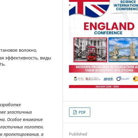
становое волокно,
ая эффективность, виды
ть.
разработке
ове эластичных
PDF
а. Особое внимание
эластичных полотен,
м проектирования, а
Published