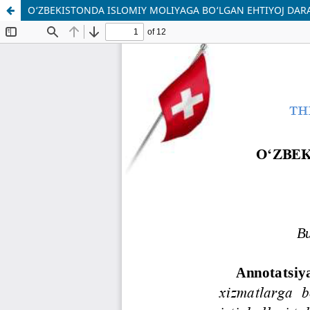
O‘ZBEKISTONDA ISLOMIY MOLIYAGA BO‘LGAN EHTIYOJ DARA